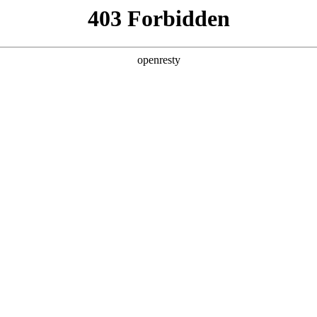
产品及服务
行业解决方案
合作伙伴
投资者关系
是鼎天国际数码的重要发展战略之一。鼎天国际数码在遵从适用的国家和地区
效的、可持续、可信赖的网络安全与隐私保护保障体系，并积极地
分理解隐私保护的重要性，致力于保护消费者、客户、供应商
法律法规。